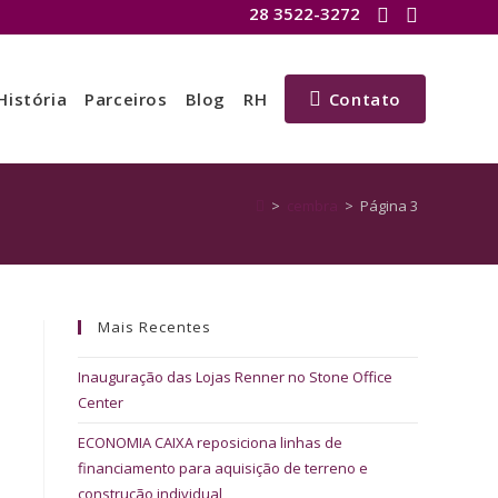
28 3522-3272
História
Parceiros
Blog
RH
Contato
>
cembra
>
Página 3
Mais Recentes
Inauguração das Lojas Renner no Stone Office
Center
ECONOMIA CAIXA reposiciona linhas de
financiamento para aquisição de terreno e
construção individual